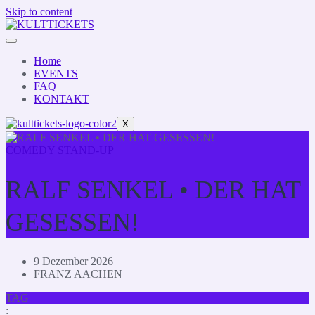
Skip to content
Home
EVENTS
FAQ
KONTAKT
X
COMEDY
STAND-UP
RALF SENKEL • DER HAT
GESESSEN!
9 Dezember 2026
FRANZ AACHEN
TAG
: