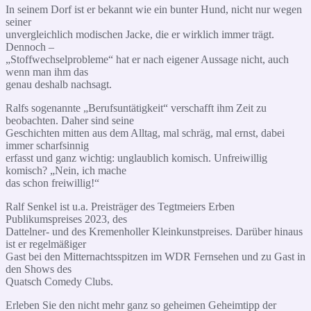
In seinem Dorf ist er bekannt wie ein bunter Hund, nicht nur wegen
seiner
unvergleichlich modischen Jacke, die er wirklich immer trägt.
Dennoch –
„Stoffwechselprobleme“ hat er nach eigener Aussage nicht, auch
wenn man ihm das
genau deshalb nachsagt.
Ralfs sogenannte „Berufsuntätigkeit“ verschafft ihm Zeit zu
beobachten. Daher sind seine
Geschichten mitten aus dem Alltag, mal schräg, mal ernst, dabei
immer scharfsinnig
erfasst und ganz wichtig: unglaublich komisch. Unfreiwillig
komisch? „Nein, ich mache
das schon freiwillig!“
Ralf Senkel ist u.a. Preisträger des Tegtmeiers Erben
Publikumspreises 2023, des
Dattelner- und des Kremenholler Kleinkunstpreises. Darüber hinaus
ist er regelmäßiger
Gast bei den Mitternachtsspitzen im WDR Fernsehen und zu Gast in
den Shows des
Quatsch Comedy Clubs.
Erleben Sie den nicht mehr ganz so geheimen Geheimtipp der