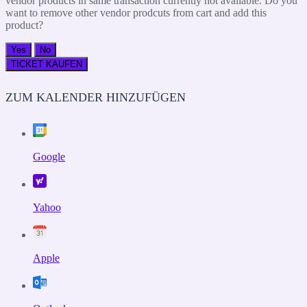
vendor products in same transaction currently not available. Do you
want to remove other vendor prodcuts from cart and add this
product?
Yes
No
TICKET KAUFEN
ZUM KALENDER HINZUFÜGEN
Google
Yahoo
Apple