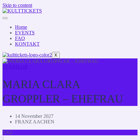
Skip to content
Home
EVENTS
FAQ
KONTAKT
X
STAND-UP
MARIA CLARA
GROPPLER – EHEFRAU
14 November 2027
FRANZ AACHEN
TAG
: