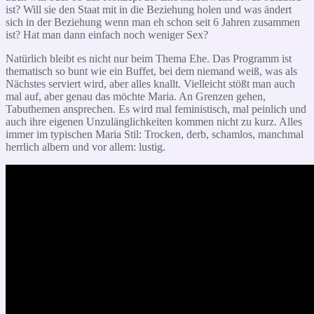
ist? Will sie den Staat mit in die Beziehung holen und was ändert
sich in der Beziehung wenn man eh schon seit 6 Jahren zusammen
ist? Hat man dann einfach noch weniger Sex?
Natürlich bleibt es nicht nur beim Thema Ehe. Das Programm ist
thematisch so bunt wie ein Buffet, bei dem niemand weiß, was als
Nächstes serviert wird, aber alles knallt. Vielleicht stößt man auch
mal auf, aber genau das möchte Maria. An Grenzen gehen,
Tabuthemen ansprechen. Es wird mal feministisch, mal peinlich und
auch ihre eigenen Unzulänglichkeiten kommen nicht zu kurz. Alles
immer im typischen Maria Stil: Trocken, derb, schamlos, manchmal
herrlich albern und vor allem: lustig.