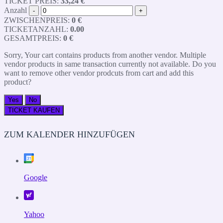
TICKET PREIS:
33,24 €
Anzahl
-
+
ZWISCHENPREIS:
0
€
TICKETANZAHL:
0.00
GESAMTPREIS:
0
€
Sorry, Your cart contains products from another vendor. Multiple
vendor products in same transaction currently not available. Do you
want to remove other vendor prodcuts from cart and add this
product?
Yes
No
TICKET KAUFEN
ZUM KALENDER HINZUFÜGEN
Google
Yahoo