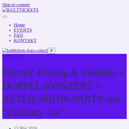
Skip to content
Home
EVENTS
FAQ
KONTAKT
X
KONZERT
Electric Fishing & theH80s +
DOPPEL-KONZERT +
AFTER-SHOW-PARTY mit
“Ordinary Joe”
15 Mai 2026