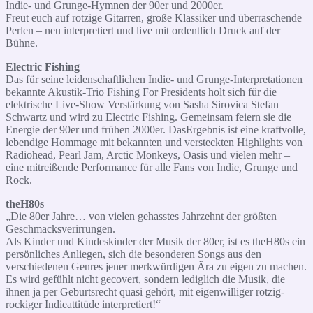
Indie- und Grunge-Hymnen der 90er und 2000er.
Freut euch auf rotzige Gitarren, große Klassiker und überraschende
Perlen – neu interpretiert und live mit ordentlich Druck auf der
Bühne.
Electric Fishing
Das für seine leidenschaftlichen Indie‑ und Grunge‑Interpretationen
bekannte Akustik‑Trio Fishing For Presidents holt sich für die
elektrische Live‑Show Verstärkung von Sasha Sirovica Stefan
Schwartz und wird zu Electric Fishing. Gemeinsam feiern sie die
Energie der 90er und frühen 2000er. DasErgebnis ist eine kraftvolle,
lebendige Hommage mit bekannten und versteckten Highlights von
Radiohead, Pearl Jam, Arctic Monkeys, Oasis und vielen mehr –
eine mitreißende Performance für alle Fans von Indie, Grunge und
Rock.
theH80s
„Die 80er Jahre… von vielen gehasstes Jahrzehnt der größten
Geschmacksverirrungen.
Als Kinder und Kindeskinder der Musik der 80er, ist es theH80s ein
persönliches Anliegen, sich die besonderen Songs aus den
verschiedenen Genres jener merkwürdigen Ära zu eigen zu machen.
Es wird gefühlt nicht gecovert, sondern lediglich die Musik, die
ihnen ja per Geburtsrecht quasi gehört, mit eigenwilliger rotzig-
rockiger Indieattitüde interpretiert!“