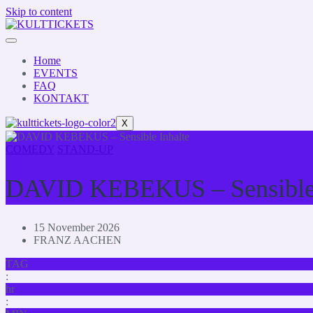
Skip to content
Home
EVENTS
FAQ
KONTAKT
X
COMEDY
STAND-UP
DAVID KEBEKUS – Sensible 
15 November 2026
FRANZ AACHEN
TAG
:
hr
: